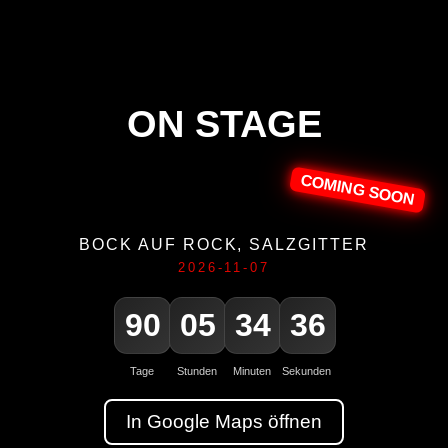
ON STAGE
COMING SOON
BOCK AUF ROCK, SALZGITTER
2026-11-07
90
05
34
35
90
05
34
35
Tage
Stunden
Minuten
Sekunden
In Google Maps öffnen